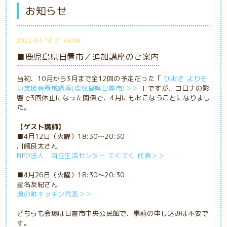
お知らせ
2022-03-10 21:48:00
■鹿児島県日置市／追加講座のご案内
当初、10月から3月まで全12回の予定だった「
ひおき よりそ
い支援員養成講座(鹿児島県日置市)＞＞
」ですが、コロナの影
響で3回休止になった関係で、4月にもおこなうことになりまし
た。
【ゲスト講師】
■4月12日（火曜）18:30～20:30
川崎良太さん
NPO法人 自立生活センター てくてく 代表＞＞
■4月26日（火曜）18:30～20:30
星名友紀さん
湯の町キッチン代表＞＞
どちらも会場は日置市中央公民館で、事前の申し込みは不要で
す。