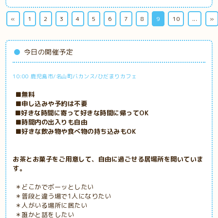
«
1
2
3
4
5
6
7
8
9
10
...
»
今日の開催予定
10:00 鹿児島市/名山町バカンス/ひだまりカフェ
■無料
■申し込みや予約は不要
■好きな時間に寄って好きな時間に帰ってOK
■時間内の出入りも自由
■好きな飲み物や食べ物の持ち込みもOK
お茶とお菓子をご用意して、自由に過ごせる居場所を開いていま
す。
＊どこかでボーッとしたい
＊普段と違う場で1人になりたい
＊人がいる場所に居たい
＊誰かと話をしたい