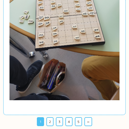
1
2
3
4
5
»