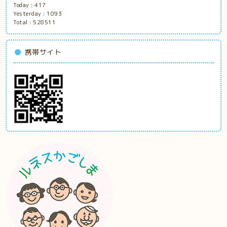
Today :
417
Yesterday :
1093
Total :
528511
携帯サイト