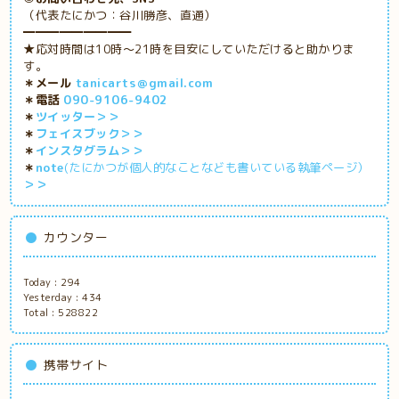
（代表たにかつ：谷川勝彦、直通）
━━━━━━━━━
★応対時間は10時～21時を目安にしていただけると助かりま
す。
＊メール
tanicarts＠gmail.com
＊電話
090-9106-9402
＊
ツイッター＞＞
＊
フェイスブック＞＞
＊
インスタグラム＞＞
＊
note
(たにかつが個人的なことなども書いている執筆ページ）
＞＞
カウンター
Today :
294
Yesterday :
434
Total :
528822
携帯サイト