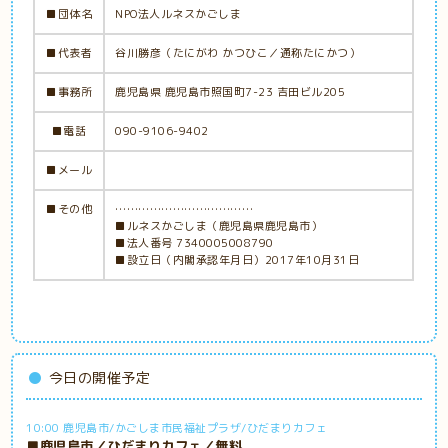
■団体名
NPO法人ルネスかごしま
■代表者
谷川勝彦（たにがわ かつひこ／通称たにかつ）
■事務所
鹿児島県 鹿児島市照国町7-23 吉田ビル205
■電話
090-9106-9402
■メール
■その他
………………………………
■ルネスかごしま（鹿児島県鹿児島市）
■法人番号 7340005008790
■設立日（内閣承認年月日）2017年10月31日
今日の開催予定
10:00 鹿児島市/かごしま市民福祉プラザ/ひだまりカフェ
■鹿児島市／ひだまりカフェ／無料