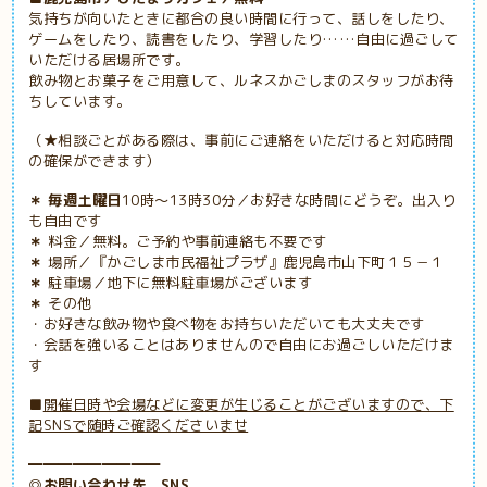
気持ちが向いたときに都合の良い時間に行って、話しをしたり、
ゲームをしたり、読書をしたり、学習したり……自由に過ごして
いただける居場所です。
飲み物とお菓子をご用意して、ルネスかごしまのスタッフがお待
ちしています。
（★相談ごとがある際は、事前にご連絡をいただけると対応時間
の確保ができます）
＊ 毎週土曜日
10時～13時30分／お好きな時間にどうぞ。出入り
も自由です
＊
料金／無料。ご予約や事前連絡も不要です
＊
場所／『かごしま市民福祉プラザ』鹿児島市山下町１５－１
＊
駐車場／地下に無料駐車場がございます
＊
その他
・お好きな飲み物や食べ物をお持ちいただいても大丈夫です
・会話を強いることはありませんので自由にお過ごしいただけま
す
■
開催日時や会場などに変更が生じることがございますので、下
記SNSで随時ご確認くださいませ
━━━━━━━━━
◎お問い合わせ先、SNS