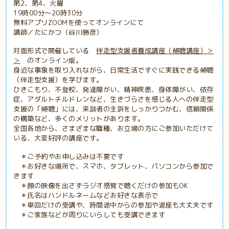
第2、第4、火曜
19時00分～20時30分
無料アプリZOOMを使ってオンラインにて
講師／たにかつ（谷川勝彦）
対面形式で開催している
伴走型支援者養成講座（傾聴講座）＞
＞
のオンライン版。
身近な事象を取り入れながら、日常生活ですぐに実践できる傾聴
（伴走型支援）を学びます。
ひきこもり、不登校、発達障がい、精神疾患、身体障がい、依存
症、アダルトチルドレンなど、生きづらさを感じる人への伴走型
支援の「傾聴」には、来談者の主訴をしっかりつかむ、信頼関係
の構築など、多くのメリットがあります。
全国各地から、さまざまな職種、お立場の方にご参加いただけて
いる、大変好評の講座です。
＊ご予約やお申し込みは不要です
＊お好きな場所で、スマホ、タブレット、パソコンから参加で
きます
＊顔の映像を出さずラジオ感覚で聴くだけの参加もOK
＊氏名はハンドルネームなどお好きな表示で
＊単回だけの受講や、時間途中からの参加や退座も大丈夫です
＊ご家族などが周りにいらしても受講できます