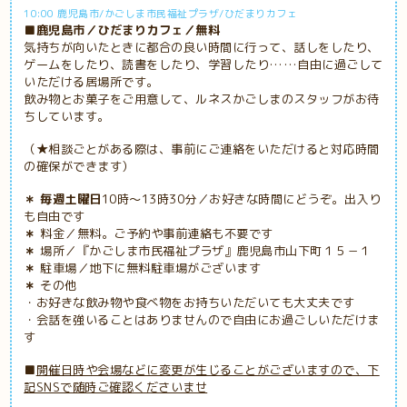
10:00 鹿児島市/かごしま市民福祉プラザ/ひだまりカフェ
■鹿児島市／ひだまりカフェ／無料
気持ちが向いたときに都合の良い時間に行って、話しをしたり、
ゲームをしたり、読書をしたり、学習したり……自由に過ごして
いただける居場所です。
飲み物とお菓子をご用意して、ルネスかごしまのスタッフがお待
ちしています。
（★相談ごとがある際は、事前にご連絡をいただけると対応時間
の確保ができます）
＊ 毎週土曜日
10時～13時30分／お好きな時間にどうぞ。出入り
も自由です
＊
料金／無料。ご予約や事前連絡も不要です
＊
場所／『かごしま市民福祉プラザ』鹿児島市山下町１５－１
＊
駐車場／地下に無料駐車場がございます
＊
その他
・お好きな飲み物や食べ物をお持ちいただいても大丈夫です
・会話を強いることはありませんので自由にお過ごしいただけま
す
■
開催日時や会場などに変更が生じることがございますので、下
記SNSで随時ご確認くださいませ