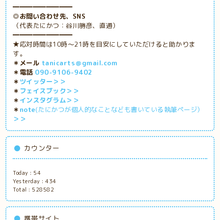
━━━━━━━━━
◎お問い合わせ先、SNS
（代表たにかつ：谷川勝彦、直通）
━━━━━━━━━
★応対時間は10時～21時を目安にしていただけると助かりま
す。
＊メール
tanicarts＠gmail.com
＊電話
090-9106-9402
＊
ツイッター＞＞
＊
フェイスブック＞＞
＊
インスタグラム＞＞
＊
note
(たにかつが個人的なことなども書いている執筆ページ）
＞＞
カウンター
Today :
54
Yesterday :
434
Total :
528582
携帯サイト