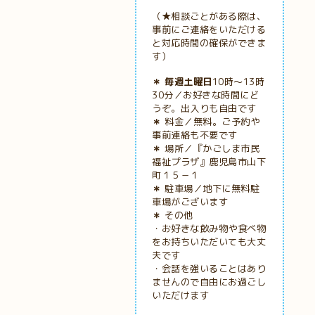
（★相談ごとがある際は、
事前にご連絡をいただける
と対応時間の確保ができま
す）
＊ 毎週土曜日
10時～13時
30分／お好きな時間にど
うぞ。出入りも自由です
＊
料金／無料。ご予約や
事前連絡も不要です
＊
場所／『かごしま市民
福祉プラザ』鹿児島市山下
町１５－１
＊
駐車場／地下に無料駐
車場がございます
＊
その他
・お好きな飲み物や食べ物
をお持ちいただいても大丈
夫です
・会話を強いることはあり
ませんので自由にお過ごし
いただけます