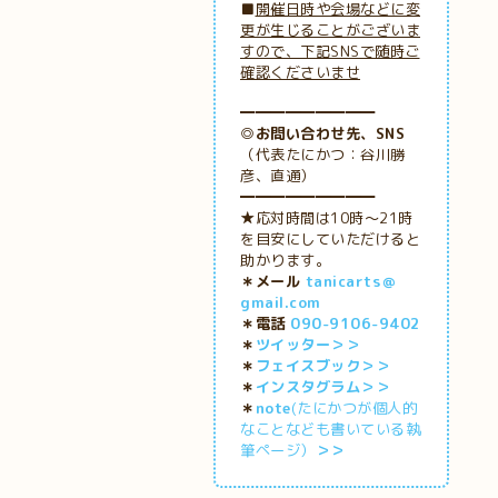
■
開催日時や会場などに変
更が生じることがございま
すので、下記SNSで随時ご
確認くださいませ
━━━━━━━━━
◎お問い合わせ先、SNS
（代表たにかつ：谷川勝
彦、直通）
━━━━━━━━━
★応対時間は10時～21時
を目安にしていただけると
助かります。
＊メール
tanicarts＠
gmail.com
＊電話
090-9106-9402
＊
ツイッター＞＞
＊
フェイスブック＞＞
＊
インスタグラム＞＞
＊
note
(たにかつが個人的
なことなども書いている執
筆ページ）
＞＞