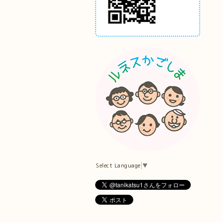
Select Language
▼