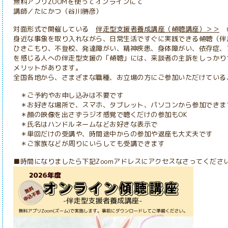
無料アプリZOOMを使ってオンラインにて
講師／たにかつ（谷川勝彦）
対面形式で開催している
伴走型支援者養成講座（傾聴講座）＞＞
の
身近な事象を取り入れながら、日常生活ですぐに実践できる傾聴（伴
ひきこもり、不登校、発達障がい、精神疾患、身体障がい、依存症、
を感じる人への伴走型支援の「傾聴」には、来談者の主訴をしっかり
メリットがあります。
全国各地から、さまざまな職種、お立場の方にご参加いただけている
＊ご予約やお申し込みは不要です
＊お好きな場所で、スマホ、タブレット、パソコンから参加できま
＊顔の映像を出さずラジオ感覚で聴くだけの参加もOK
＊氏名はハンドルネームなどお好きな表示で
＊単回だけの受講や、時間途中からの参加や退座も大丈夫です
＊ご家族などが周りにいらしても受講できます
■時間になりましたら下記Zoomアドレスにアクセスなさってくださ