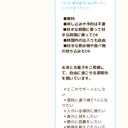
10:00 鹿児島市/名山町バカン
ス/ひだまりカフェ
■無料
■申し込みや予約は不要
■好きな時間に寄って好
きな時間に帰ってOK
■時間内の出入りも自由
■好きな飲み物や食べ物
の持ち込みもOK
お茶とお菓子をご用意し
て、自由に過ごせる居場所
を開いています。
＊どこかでボーッとした
い
＊普段と違う場で1人にな
りたい
＊人がいる場所に居たい
＊誰かと話をしたい
＊静かに読書をしたい
＊勉強を教えてもらいた