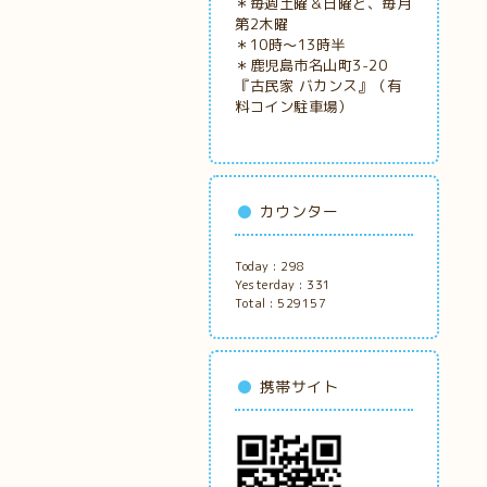
＊毎週土曜＆日曜と、毎月
第2木曜
＊10時～13時半
＊鹿児島市名山町3-20
『古民家
バカンス』（有
料コイン駐車場）
カウンター
Today :
298
Yesterday :
331
Total :
529157
携帯サイト