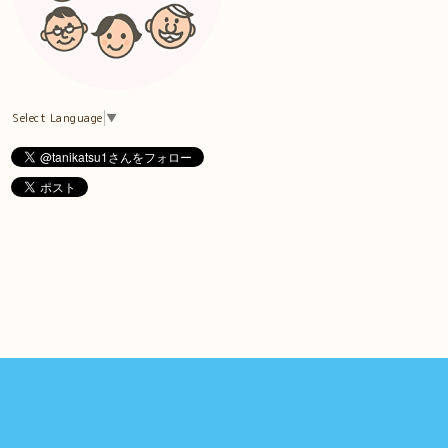
Select Language
▼