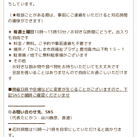
ちしています。
（★相談ごとがある際は、事前にご連絡をいただけると対応時間
の確保ができます）
＊ 毎週土曜日
10時～13時30分／お好きな時間にどうぞ。出入り
も自由です
＊
料金／無料。ご予約や事前連絡も不要です
＊
場所／『かごしま市民福祉プラザ』鹿児島市山下町１５－１
＊
駐車場／地下に無料駐車場がございます
＊
その他
・お好きな飲み物や食べ物をお持ちいただいても大丈夫です
・会話を強いることはありませんので自由にお過ごしいただけま
す
■
開催日時や会場などに変更が生じることがございますので、下
記SNSで随時ご確認くださいませ
━━━━━━━━━
◎お問い合わせ先、SNS
（代表たにかつ：谷川勝彦、直通）
━━━━━━━━━
★応対時間は10時～21時を目安にしていただけると助かりま
す。