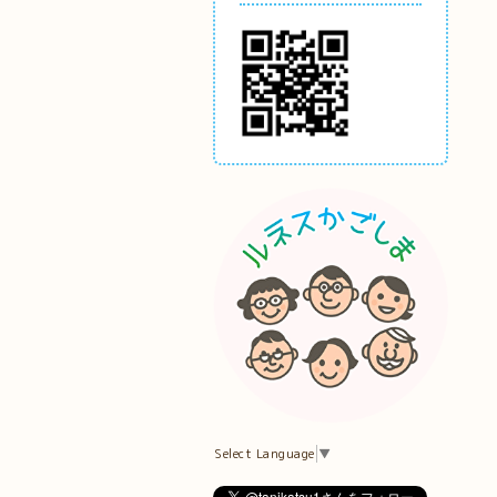
Select Language
▼