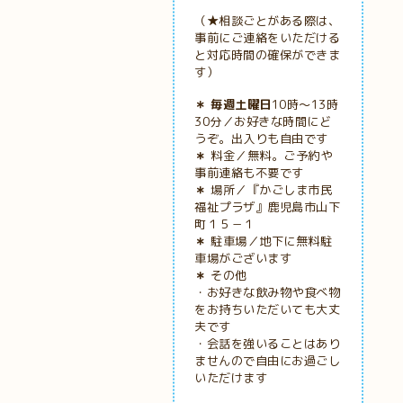
（★相談ごとがある際は、
事前にご連絡をいただける
と対応時間の確保ができま
す）
＊ 毎週土曜日
10時～13時
30分／お好きな時間にど
うぞ。出入りも自由です
＊
料金／無料。ご予約や
事前連絡も不要です
＊
場所／『かごしま市民
福祉プラザ』鹿児島市山下
町１５－１
＊
駐車場／地下に無料駐
車場がございます
＊
その他
・お好きな飲み物や食べ物
をお持ちいただいても大丈
夫です
・会話を強いることはあり
ませんので自由にお過ごし
いただけます