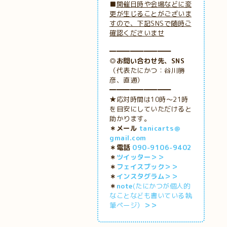
■
開催日時や会場などに変
更が生じることがございま
すので、下記SNSで随時ご
確認くださいませ
━━━━━━━━━
◎お問い合わせ先、SNS
（代表たにかつ：谷川勝
彦、直通）
━━━━━━━━━
★応対時間は10時～21時
を目安にしていただけると
助かります。
＊メール
tanicarts＠
gmail.com
＊電話
090-9106-9402
＊
ツイッター＞＞
＊
フェイスブック＞＞
＊
インスタグラム＞＞
＊
note
(たにかつが個人的
なことなども書いている執
筆ページ）
＞＞