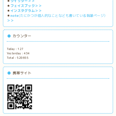
＊
ツイッター＞＞
＊
フェイスブック＞＞
＊
インスタグラム＞＞
＊
note
(たにかつが個人的なことなども書いている執筆ページ）
＞＞
カウンター
Today :
127
Yesterday :
434
Total :
528655
携帯サイト