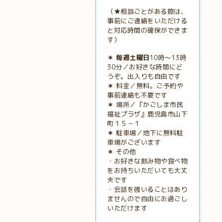
（★相談ごとがある際は、
事前にご連絡をいただける
と対応時間の確保ができま
す）
＊ 毎週土曜日
10時～13時
30分／お好きな時間にど
うぞ。出入りも自由です
＊
料金／無料。ご予約や
事前連絡も不要です
＊
場所／『かごしま市民
福祉プラザ』鹿児島市山下
町１５－１
＊
駐車場／地下に無料駐
車場がございます
＊
その他
・お好きな飲み物や食べ物
をお持ちいただいても大丈
夫です
・会話を強いることはあり
ませんので自由にお過ごし
いただけます