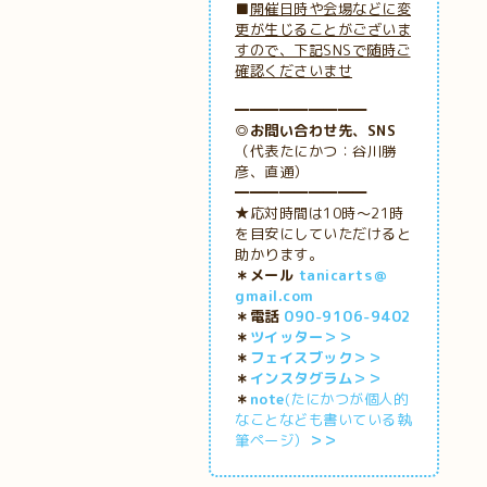
■
開催日時や会場などに変
更が生じることがございま
すので、下記SNSで随時ご
確認くださいませ
━━━━━━━━━
◎お問い合わせ先、SNS
（代表たにかつ：谷川勝
彦、直通）
━━━━━━━━━
★応対時間は10時～21時
を目安にしていただけると
助かります。
＊メール
tanicarts＠
gmail.com
＊電話
090-9106-9402
＊
ツイッター＞＞
＊
フェイスブック＞＞
＊
インスタグラム＞＞
＊
note
(たにかつが個人的
なことなども書いている執
筆ページ）
＞＞