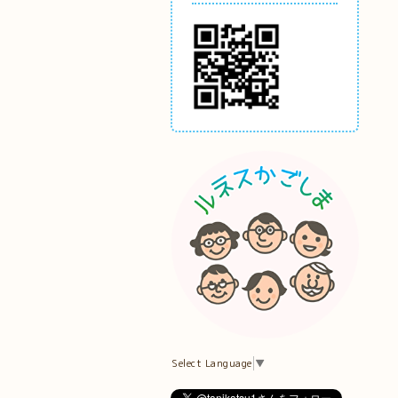
Select Language
▼