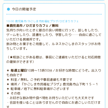
今日の開催予定
10:00 鹿児島市/かごしま市民福祉プラザ/ひだまりカフェ
■鹿児島市／ひだまりカフェ／無料
気持ちが向いたときに都合の良い時間に行って、話しをしたり、
ゲームをしたり、読書をしたり、学習したり……自由に過ごして
いただける居場所です。
飲み物とお菓子をご用意して、ルネスかごしまのスタッフがお待
ちしています。
（★相談ごとがある際は、事前にご連絡をいただけると対応時間
の確保ができます）
＊ 毎週土曜日
10時～13時30分／お好きな時間にどうぞ。出入り
も自由です
＊
料金／無料。ご予約や事前連絡も不要です
＊
場所／『かごしま市民福祉プラザ』鹿児島市山下町１５－１
＊
駐車場／地下に無料駐車場がございます
＊
その他
・お好きな飲み物や食べ物をお持ちいただいても大丈夫です
・会話を強いることはありませんので自由にお過ごしいただけま
す