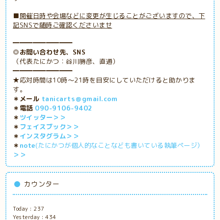
■
開催日時や会場などに変更が生じることがございますので、下
記SNSで随時ご確認くださいませ
━━━━━━━━━
◎お問い合わせ先、SNS
（代表たにかつ：谷川勝彦、直通）
━━━━━━━━━
★応対時間は10時～21時を目安にしていただけると助かりま
す。
＊メール
tanicarts＠gmail.com
＊電話
090-9106-9402
＊
ツイッター＞＞
＊
フェイスブック＞＞
＊
インスタグラム＞＞
＊
note
(たにかつが個人的なことなども書いている執筆ページ）
＞＞
カウンター
Today :
237
Yesterday :
434