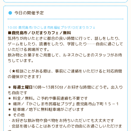
今日の開催予定
10:00 鹿児島市/かごしま市民福祉プラザ/ひだまりカフェ
■鹿児島市／ひだまりカフェ／無料
気持ちが向いたときに都合の良い時間に行って、話しをしたり、
ゲームをしたり、読書をしたり、学習したり……自由に過ごして
いただける居場所です。
飲み物とお菓子をご用意して、ルネスかごしまのスタッフがお待
ちしています。
（★相談ごとがある際は、事前にご連絡をいただけると対応時間
の確保ができます）
＊ 毎週土曜日
10時～13時30分／お好きな時間にどうぞ。出入り
も自由です
＊
料金／無料。ご予約や事前連絡も不要です
＊
場所／『かごしま市民福祉プラザ』鹿児島市山下町１５－１
＊
駐車場／地下に無料駐車場がございます
＊
その他
・お好きな飲み物や食べ物をお持ちいただいても大丈夫です
・会話を強いることはありませんので自由にお過ごしいただけま