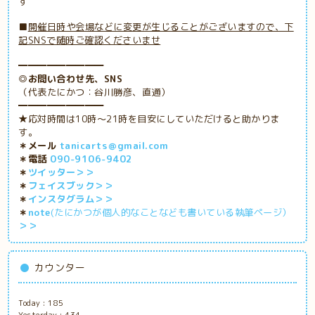
す
■
開催日時や会場などに変更が生じることがございますので、下
記SNSで随時ご確認くださいませ
━━━━━━━━━
◎お問い合わせ先、SNS
（代表たにかつ：谷川勝彦、直通）
━━━━━━━━━
★応対時間は10時～21時を目安にしていただけると助かりま
す。
＊メール
tanicarts＠gmail.com
＊電話
090-9106-9402
＊
ツイッター＞＞
＊
フェイスブック＞＞
＊
インスタグラム＞＞
＊
note
(たにかつが個人的なことなども書いている執筆ページ）
＞＞
カウンター
Today :
185