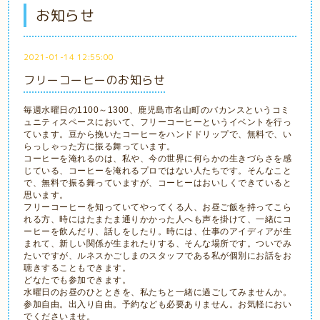
お知らせ
2021-01-14 12:55:00
フリーコーヒーのお知らせ
毎週水曜日の1100～1300、鹿児島市名山町のバカンスというコミ
ュニティスペースにおいて、フリーコーヒーというイベントを行っ
ています。豆から挽いたコーヒーをハンドドリップで、無料で、い
らっしゃった方に振る舞っています。
コーヒーを淹れるのは、私や、今の世界に何らかの生きづらさを感
じている、コーヒーを淹れるプロではない人たちです。そんなこと
で、無料で振る舞っていますが、コーヒーはおいしくできていると
思います。
フリーコーヒーを知っていてやってくる人、お昼ご飯を持ってこら
れる方、時にはたまたま通りかかった人へも声を掛けて、一緒にコ
ーヒーを飲んだり、話しをしたり。時には、仕事のアイディアが生
まれて、新しい関係が生まれたりする、そんな場所です。ついでみ
たいですが、ルネスかごしまのスタッフである私が個別にお話をお
聴きすることもできます。
どなたでも参加できます。
水曜日のお昼のひとときを、私たちと一緒に過ごしてみませんか。
参加自由。出入り自由。予約なども必要ありません。お気軽におい
でくださいませ。