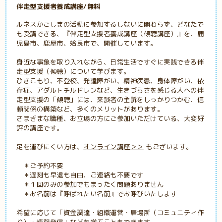
伴走型支援者養成講座/無料
ルネスかごしまの活動に参加するしないに関わらず、どなたで
も受講できる、『伴走型支援者養成講座（傾聴講座）』を、鹿
児島市、鹿屋市、姶良市で、開催しています。
身近な事象を取り入れながら、日常生活ですぐに実践できる伴
走型支援（傾聴）について学びます。
ひきこもり、不登校、発達障がい、精神疾患、身体障がい、依
存症、アダルトチルドレンなど、生きづらさを感じる人への伴
走型支援の「傾聴」には、来談者の主訴をしっかりつかむ、信
頼関係の構築など、多くのメリットがあります。
さまざまな職種、お立場の方にご参加いただけている、大変好
評の講座です。
足を運びにくい方は、
オンライン講座＞＞
もございます。
＊ご予約不要
＊遅刻も早退も自由、ご連絡も不要です
＊１回のみの参加でもまったく問題ありません
＊お名前は『呼ばれたい名前』でお呼びいたします
希望に応じて「資金調達・組織運営・居場所（コミュニティ作