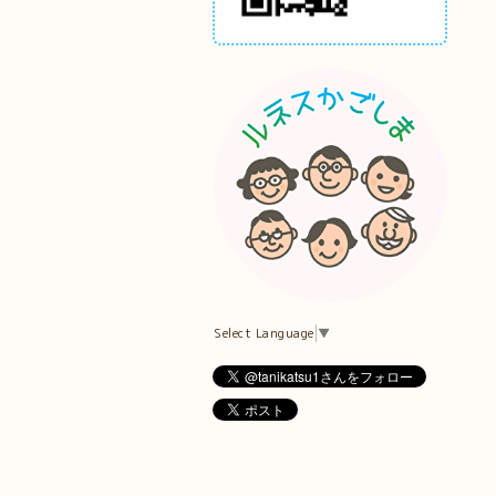
Select Language
▼