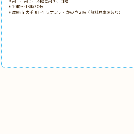
＊第１、第３、木曜と第１、日曜
＊10時～13時30分
＊鹿屋市 大手町1-1 リナシティかのや２階（無料駐車場あり）