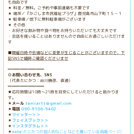
も自由です
＊
料金／無料。ご予約や事前連絡も不要です
＊
場所／『かごしま市民福祉プラザ』鹿児島市山下町１５－１
＊
駐車場／地下に無料駐車場がございます
＊
その他
・お好きな飲み物や食べ物をお持ちいただいても大丈夫です
・会話を強いることはありませんので自由にお過ごしいただけま
す
■
開催日時や会場などに変更が生じることがございますので、下
記SNSで随時ご確認くださいませ
━━━━━━━━━
◎お問い合わせ先、SNS
（代表たにかつ：谷川勝彦、直通）
━━━━━━━━━
★応対時間は10時～21時を目安にしていただけると助かりま
す。
＊メール
tanicarts＠gmail.com
＊電話
090-9106-9402
＊
ツイッター＞＞
＊
フェイスブック＞＞
＊
インスタグラム＞＞
＊
note
(たにかつが個人的なことなども書いている執筆ページ）