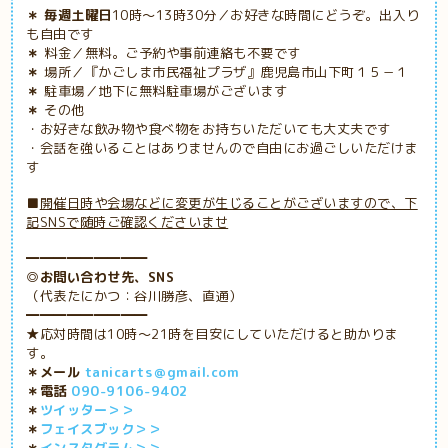
＊ 毎週土曜日
10時～13時30分／お好きな時間にどうぞ。出入り
も自由です
＊
料金／無料。ご予約や事前連絡も不要です
＊
場所／『かごしま市民福祉プラザ』鹿児島市山下町１５－１
＊
駐車場／地下に無料駐車場がございます
＊
その他
・お好きな飲み物や食べ物をお持ちいただいても大丈夫です
・会話を強いることはありませんので自由にお過ごしいただけま
す
■
開催日時や会場などに変更が生じることがございますので、下
記SNSで随時ご確認くださいませ
━━━━━━━━━
◎お問い合わせ先、SNS
（代表たにかつ：谷川勝彦、直通）
━━━━━━━━━
★応対時間は10時～21時を目安にしていただけると助かりま
す。
＊メール
tanicarts＠gmail.com
＊電話
090-9106-9402
＊
ツイッター＞＞
＊
フェイスブック＞＞
＊
インスタグラム＞＞