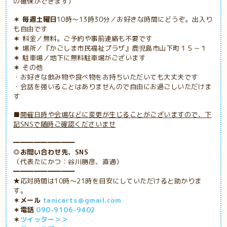
の確保ができます）
＊ 毎週土曜日
10時～13時30分／お好きな時間にどうぞ。出入り
も自由です
＊
料金／無料。ご予約や事前連絡も不要です
＊
場所／『かごしま市民福祉プラザ』鹿児島市山下町１５－１
＊
駐車場／地下に無料駐車場がございます
＊
その他
・お好きな飲み物や食べ物をお持ちいただいても大丈夫です
・会話を強いることはありませんので自由にお過ごしいただけま
す
■
開催日時や会場などに変更が生じることがございますので、下
記SNSで随時ご確認くださいませ
━━━━━━━━━
◎お問い合わせ先、SNS
（代表たにかつ：谷川勝彦、直通）
━━━━━━━━━
★応対時間は10時～21時を目安にしていただけると助かりま
す。
＊メール
tanicarts＠gmail.com
＊電話
090-9106-9402
＊
ツイッター＞＞