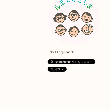
Select Language
▼