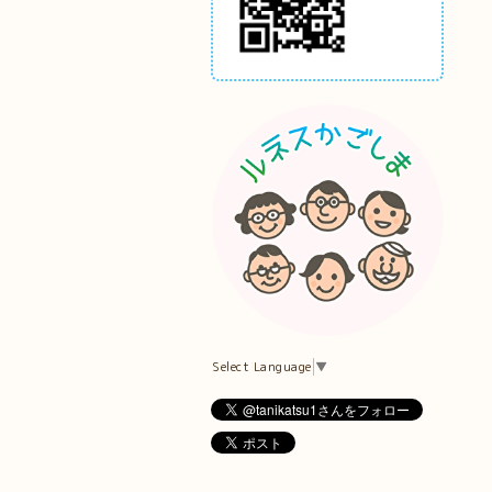
Select Language
▼