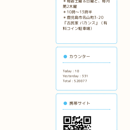
＊毎週土曜＆日曜と、毎月
第2木曜
＊10時～13時半
＊鹿児島市名山町3-20
『古民家
バカンス』（有
料コイン駐車場）
カウンター
Today :
18
Yesterday :
331
Total :
528877
携帯サイト