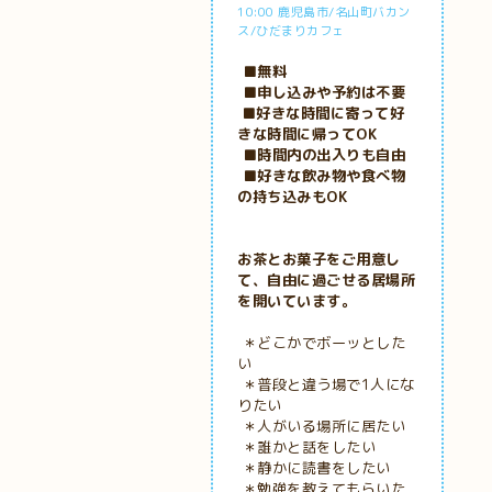
10:00 鹿児島市/名山町バカン
ス/ひだまりカフェ
■無料
■申し込みや予約は不要
■好きな時間に寄って好
きな時間に帰ってOK
■時間内の出入りも自由
■好きな飲み物や食べ物
の持ち込みもOK
お茶とお菓子をご用意し
て、自由に過ごせる居場所
を開いています。
＊どこかでボーッとした
い
＊普段と違う場で1人にな
りたい
＊人がいる場所に居たい
＊誰かと話をしたい
＊静かに読書をしたい
＊勉強を教えてもらいた