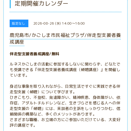
定期開催カレンダー
指定なし
2026-08-26 (水) 14:00～16:00
鹿児島市/かごしま市民福祉プラザ/伴走型支援者養
成講座
伴走型支援者養成講座/無料
ルネスかごしまの活動に参加するしないに関わらず、どなたで
も受講できる『伴走型支援者養成講座（傾聴講座）』を開催し
ています。
身近な事象を取り入れながら、日常生活ですぐに実践できる伴
走型支援（傾聴）について学びます。
ひきこもり、不登校、発達障がい、精神疾患、身体障がい、依
存症、アダルトチルドレンなど、生きづらさを感じる人への伴
走型支援の「傾聴」には、来談者の主訴をしっかりつかむ、信
頼関係の構築など、多くのメリットがあります。
さまざまな職種、お立場の方にご参加いただけている、大変好
評の講座です。