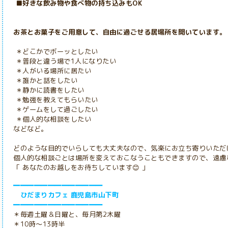
■好きな飲み物や食べ物の持ち込みもOK
お茶とお菓子をご用意して、自由に過ごせる居場所を開いています。
＊どこかでボーッとしたい
＊普段と違う場で1人になりたい
＊人がいる場所に居たい
＊誰かと話をしたい
＊静かに読書をしたい
＊勉強を教えてもらいたい
＊ゲームをして過ごしたい
＊個人的な相談をしたい
などなど。
どのような目的でいらしても大丈夫なので、気楽にお立ち寄りいただ
個人的な相談ごとは場所を変えておこなうこともできますので、遠慮
「 あなたのお越しをお待ちしています😊 」
━━━━━━━━━━━━━
ひだまりカフェ 鹿児島市山下町
━━━━━━━━━━━━━
＊毎週土曜＆日曜と、毎月第2木曜
＊10時～13時半