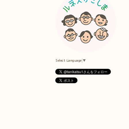
Select Language
▼