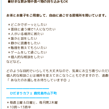
■好きな飲み物や食べ物の持ち込みもOK
お茶とお菓子をご用意して、自由に過ごせる居場所を開いています。
＊どこかでボーッとしたい
＊普段と違う場で1人になりたい
＊人がいる場所に居たい
＊誰かと話をしたい
＊静かに読書をしたい
＊勉強を教えてもらいたい
＊ゲームをして過ごしたい
＊個人的な相談をしたい
などなど。
どのような目的でいらしても大丈夫なので、気楽にお立ち寄りいただ
個人的な相談ごとは場所を変えておこなうこともできますので、遠慮
「 あなたのお越しをお待ちしています😊 」
━━━━━━━━━━━━━
ひだまりカフェ 鹿児島市山下町
━━━━━━━━━━━━━
＊毎週土曜＆日曜と、毎月第2木曜
＊10時～13時半