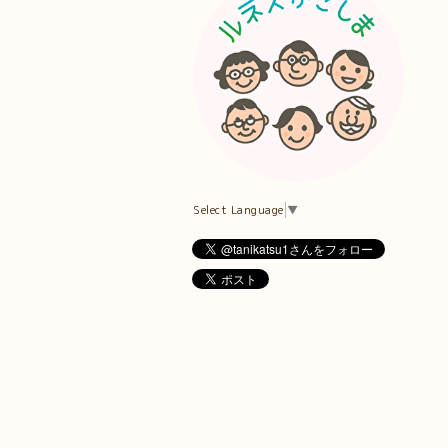
Select Language
▼