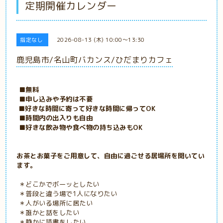
定期開催カレンダー
指定なし
2026-08-13 (木) 10:00～13:30
鹿児島市/名山町バカンス/ひだまりカフェ
■無料
■申し込みや予約は不要
■好きな時間に寄って好きな時間に帰ってOK
■時間内の出入りも自由
■好きな飲み物や食べ物の持ち込みもOK
お茶とお菓子をご用意して、自由に過ごせる居場所を開いてい
ます。
＊どこかでボーッとしたい
＊普段と違う場で1人になりたい
＊人がいる場所に居たい
＊誰かと話をしたい
＊静かに読書をしたい