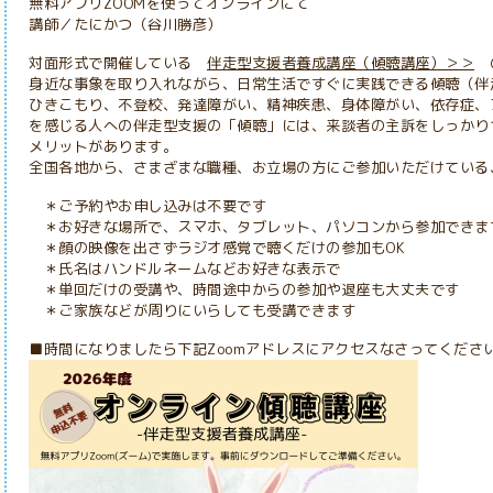
無料アプリZOOMを使ってオンラインにて
講師／たにかつ（谷川勝彦）
対面形式で開催している
伴走型支援者養成講座（傾聴講座）＞＞
の
身近な事象を取り入れながら、日常生活ですぐに実践できる傾聴（伴
ひきこもり、不登校、発達障がい、精神疾患、身体障がい、依存症、
を感じる人への伴走型支援の「傾聴」には、来談者の主訴をしっかり
メリットがあります。
全国各地から、さまざまな職種、お立場の方にご参加いただけている
＊ご予約やお申し込みは不要です
＊お好きな場所で、スマホ、タブレット、パソコンから参加できま
＊顔の映像を出さずラジオ感覚で聴くだけの参加もOK
＊氏名はハンドルネームなどお好きな表示で
＊単回だけの受講や、時間途中からの参加や退座も大丈夫です
＊ご家族などが周りにいらしても受講できます
■時間になりましたら下記Zoomアドレスにアクセスなさってくださ