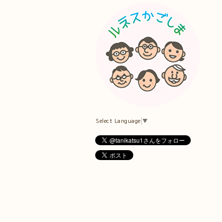
Select Language
▼