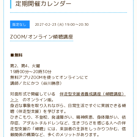
定期開催カレンダー
指定なし
2027-02-23 (火) 19:00～20:30
ZOOM/オンライン傾聴講座
■無料
第2、第4、火曜
19時00分～20時30分
無料アプリZOOMを使ってオンラインにて
講師／たにかつ（谷川勝彦）
対面形式で開催している
伴走型支援者養成講座（傾聴講座）
＞＞
のオンライン版。
身近な事象を取り入れながら、日常生活ですぐに実践できる傾
聴（伴走型支援）を学びます。
ひきこもり、不登校、発達障がい、精神疾患、身体障がい、依
存症、アダルトチルドレンなど、生きづらさを感じる人への伴
走型支援の「傾聴」には、来談者の主訴をしっかりつかむ、信
頼関係の構築など、多くのメリットがあります。