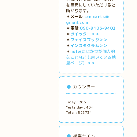
を目安にしていただけると
助かります。
＊メール
tanicarts＠
gmail.com
＊電話
090-9106-9402
＊
ツイッター＞＞
＊
フェイスブック＞＞
＊
インスタグラム＞＞
＊
note
(たにかつが個人的
なことなども書いている執
筆ページ）
＞＞
カウンター
Today :
206
Yesterday :
434
Total :
528734
携帯サイト