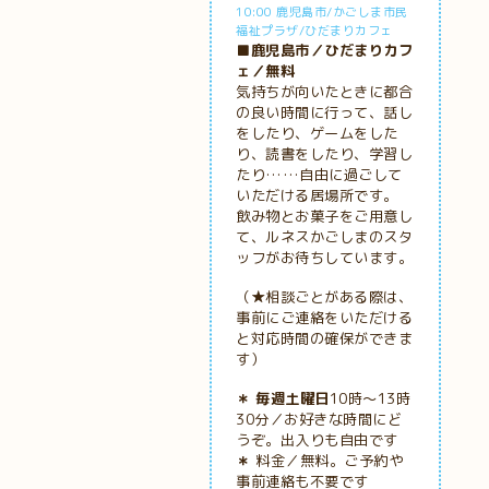
10:00 鹿児島市/かごしま市民
福祉プラザ/ひだまりカフェ
■鹿児島市／ひだまりカフ
ェ／無料
気持ちが向いたときに都合
の良い時間に行って、話し
をしたり、ゲームをした
り、読書をしたり、学習し
たり……自由に過ごして
いただける居場所です。
飲み物とお菓子をご用意し
て、ルネスかごしまのスタ
ッフがお待ちしています。
（★相談ごとがある際は、
事前にご連絡をいただける
と対応時間の確保ができま
す）
＊ 毎週土曜日
10時～13時
30分／お好きな時間にど
うぞ。出入りも自由です
＊
料金／無料。ご予約や
事前連絡も不要です