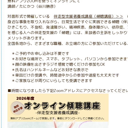
無料アプリZOOMを使ってオンラインにて
講師／たにかつ（谷川勝彦）
対面形式で開催している
伴走型支援者養成講座（傾聴講座）＞＞
の
身近な事象を取り入れながら、日常生活ですぐに実践できる傾聴（伴
ひきこもり、不登校、発達障がい、精神疾患、身体障がい、依存症、
を感じる人への伴走型支援の「傾聴」には、来談者の主訴をしっかり
メリットがあります。
全国各地から、さまざまな職種、お立場の方にご参加いただけている
＊ご予約やお申し込みは不要です
＊お好きな場所で、スマホ、タブレット、パソコンから参加できま
＊顔の映像を出さずラジオ感覚で聴くだけの参加もOK
＊氏名はハンドルネームなどお好きな表示で
＊単回だけの受講や、時間途中からの参加や退座も大丈夫です
＊ご家族などが周りにいらしても受講できます
■時間になりましたら下記Zoomアドレスにアクセスなさってくださ