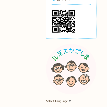
Select Language
▼