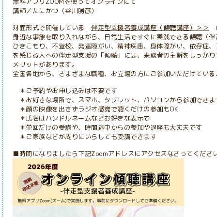
無料アプリZOOMを使ってオンラインにて
講師／たにかつ（谷川勝彦）
対面形式で開催している
伴走型支援者養成講座（傾聴講座）＞＞
の
身近な事象を取り入れながら、日常生活ですぐに実践できる傾聴（伴
ひきこもり、不登校、発達障がい、精神疾患、身体障がい、依存症、
を感じる人への伴走型支援の「傾聴」には、来談者の主訴をしっかり
メリットがあります。
全国各地から、さまざまな職種、お立場の方にご参加いただけている
＊ご予約やお申し込みは不要です
＊お好きな場所で、スマホ、タブレット、パソコンから参加できま
＊顔の映像を出さずラジオ感覚で聴くだけの参加もOK
＊氏名はハンドルネームなどお好きな表示で
＊単回だけの受講や、時間途中からの参加や退座も大丈夫です
＊ご家族などが周りにいらしても受講できます
■時間になりましたら下記Zoomアドレスにアクセスなさってくださ