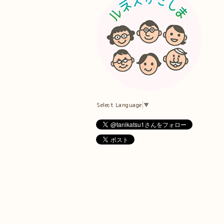
Select Language
▼