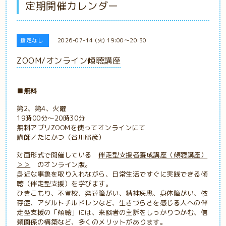
定期開催カレンダー
指定なし
2026-07-14 (火) 19:00～20:30
ZOOM/オンライン傾聴講座
■無料
第2、第4、火曜
19時00分～20時30分
無料アプリZOOMを使ってオンラインにて
講師／たにかつ（谷川勝彦）
対面形式で開催している
伴走型支援者養成講座（傾聴講座）
＞＞
のオンライン版。
身近な事象を取り入れながら、日常生活ですぐに実践できる傾
聴（伴走型支援）を学びます。
ひきこもり、不登校、発達障がい、精神疾患、身体障がい、依
存症、アダルトチルドレンなど、生きづらさを感じる人への伴
走型支援の「傾聴」には、来談者の主訴をしっかりつかむ、信
頼関係の構築など、多くのメリットがあります。