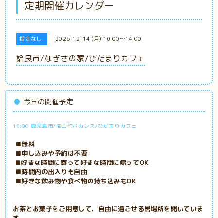
定期開催カレンダー
指定なし
2026-12-14 (月) 10:00～14:00
姶良市/なぎさの家/ひだまりカフェ
今日の開催予定
10:00 鹿児島市/名山町バカンス/ひだまりカフェ
■無料
■申し込みや予約は不要
■好きな時間に寄って好きな時間に帰ってOK
■時間内の出入りも自由
■好きな飲み物や食べ物の持ち込みもOK
お茶とお菓子をご用意して、自由に過ごせる居場所を開いていま
す。