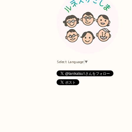
Select Language
▼