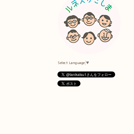
Select Language
▼