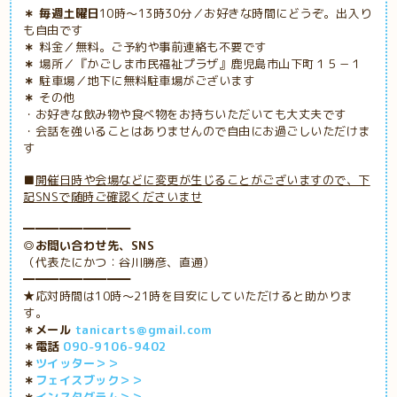
＊ 毎週土曜日
10時～13時30分／お好きな時間にどうぞ。出入り
も自由です
＊
料金／無料。ご予約や事前連絡も不要です
＊
場所／『かごしま市民福祉プラザ』鹿児島市山下町１５－１
＊
駐車場／地下に無料駐車場がございます
＊
その他
・お好きな飲み物や食べ物をお持ちいただいても大丈夫です
・会話を強いることはありませんので自由にお過ごしいただけま
す
■
開催日時や会場などに変更が生じることがございますので、下
記SNSで随時ご確認くださいませ
━━━━━━━━━
◎お問い合わせ先、SNS
（代表たにかつ：谷川勝彦、直通）
━━━━━━━━━
★応対時間は10時～21時を目安にしていただけると助かりま
す。
＊メール
tanicarts＠gmail.com
＊電話
090-9106-9402
＊
ツイッター＞＞
＊
フェイスブック＞＞
＊
インスタグラム＞＞