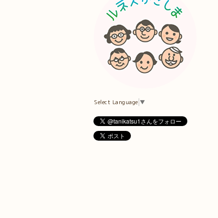
Select Language
▼