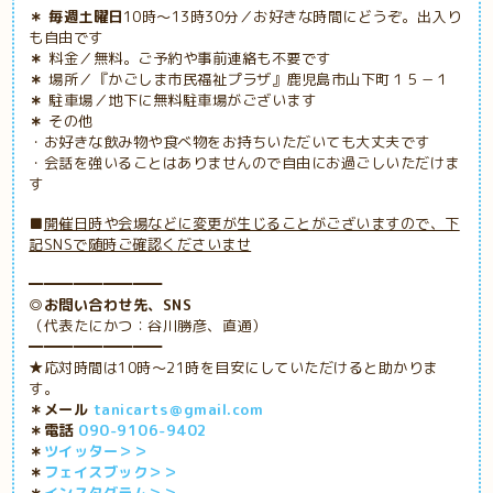
＊ 毎週土曜日
10時～13時30分／お好きな時間にどうぞ。出入り
も自由です
＊
料金／無料。ご予約や事前連絡も不要です
＊
場所／『かごしま市民福祉プラザ』鹿児島市山下町１５－１
＊
駐車場／地下に無料駐車場がございます
＊
その他
・お好きな飲み物や食べ物をお持ちいただいても大丈夫です
・会話を強いることはありませんので自由にお過ごしいただけま
す
■
開催日時や会場などに変更が生じることがございますので、下
記SNSで随時ご確認くださいませ
━━━━━━━━━
◎お問い合わせ先、SNS
（代表たにかつ：谷川勝彦、直通）
━━━━━━━━━
★応対時間は10時～21時を目安にしていただけると助かりま
す。
＊メール
tanicarts＠gmail.com
＊電話
090-9106-9402
＊
ツイッター＞＞
＊
フェイスブック＞＞
＊
インスタグラム＞＞