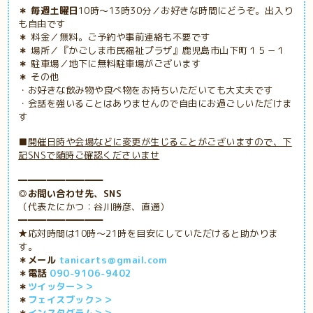
＊ 毎週土曜日
10時～13時30分／お好きな時間にどうぞ。出入り
も自由です
＊
料金／無料。ご予約や事前連絡も不要です
＊
場所／『かごしま市民福祉プラザ』鹿児島市山下町１５－１
＊
駐車場／地下に無料駐車場がございます
＊
その他
・お好きな飲み物や食べ物をお持ちいただいても大丈夫です
・会話を強いることはありませんので自由にお過ごしいただけま
す
■
開催日時や会場などに変更が生じることがございますので、下
記SNSで随時ご確認くださいませ
━━━━━━━━━
◎お問い合わせ先、SNS
（代表たにかつ：谷川勝彦、直通）
━━━━━━━━━
★応対時間は10時～21時を目安にしていただけると助かりま
す。
＊メール
tanicarts＠gmail.com
＊電話
090-9106-9402
＊
ツイッター＞＞
＊
フェイスブック＞＞
＊
インスタグラム＞＞