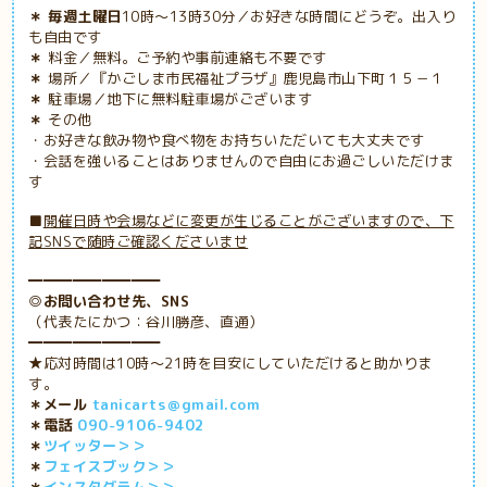
＊ 毎週土曜日
10時～13時30分／お好きな時間にどうぞ。出入り
も自由です
＊
料金／無料。ご予約や事前連絡も不要です
＊
場所／『かごしま市民福祉プラザ』鹿児島市山下町１５－１
＊
駐車場／地下に無料駐車場がございます
＊
その他
・お好きな飲み物や食べ物をお持ちいただいても大丈夫です
・会話を強いることはありませんので自由にお過ごしいただけま
す
■
開催日時や会場などに変更が生じることがございますので、下
記SNSで随時ご確認くださいませ
━━━━━━━━━
◎お問い合わせ先、SNS
（代表たにかつ：谷川勝彦、直通）
━━━━━━━━━
★応対時間は10時～21時を目安にしていただけると助かりま
す。
＊メール
tanicarts＠gmail.com
＊電話
090-9106-9402
＊
ツイッター＞＞
＊
フェイスブック＞＞
＊
インスタグラム＞＞