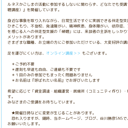
ルネスかごしまの活動に参加するしないに関わらず、どなたでも受講
聴講座）』を開催しています。
身近な事象を取り入れながら、日常生活ですぐに実践できる伴走型支
ひきこもり、不登校、発達障がい、精神疾患、身体障がい、依存症、
を感じる人への伴走型支援の「傾聴」には、来談者の主訴をしっかり
メリットがあります。
さまざまな職種、お立場の方にご参加いただけている、大変好評の講
足を運びにくい方は、
オンライン講座＞＞
もございます。
＊ご予約不要
＊遅刻も早退も自由、ご連絡も不要です
＊１回のみの参加でもまったく問題ありません
＊お名前は『呼ばれたい名前』でお呼びいたします
希望に応じて「資金調達・組織運営・居場所（コミュニティ作り）・
す。
みなさまのご受講をお待ちしています。
★開催日時などに変更が生じることがあります。
恐れ入りますが、随時、当ホームページ、ブログ、谷川勝彦SNSで
お願いいたします。