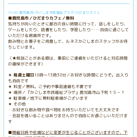
10:00 鹿児島市/かごしま市民福祉プラザ/ひだまりカフェ
■鹿児島市／ひだまりカフェ／無料
気持ちが向いたときに都合の良い時間に行って、話しをしたり、
ゲームをしたり、読書をしたり、学習したり……自由に過ごして
いただける居場所です。
飲み物とお菓子をご用意して、ルネスかごしまのスタッフがお待
ちしています。
（★相談ごとがある際は、事前にご連絡をいただけると対応時間
の確保ができます）
＊ 毎週土曜日
10時～13時30分／お好きな時間にどうぞ。出入り
も自由です
＊
料金／無料。ご予約や事前連絡も不要です
＊
場所／『かごしま市民福祉プラザ』鹿児島市山下町１５－１
＊
駐車場／地下に無料駐車場がございます
＊
その他
・お好きな飲み物や食べ物をお持ちいただいても大丈夫です
・会話を強いることはありませんので自由にお過ごしいただけま
す
■
開催日時や会場などに変更が生じることがございますので、下