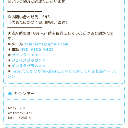
記SNSで随時ご確認くださいませ
━━━━━━━━━
◎お問い合わせ先、SNS
（代表たにかつ：谷川勝彦、直通）
━━━━━━━━━
★応対時間は10時～21時を目安にしていただけると助かりま
す。
＊メール
tanicarts＠gmail.com
＊電話
090-9106-9402
＊
ツイッター＞＞
＊
フェイスブック＞＞
＊
インスタグラム＞＞
＊
note
(たにかつが個人的なことなども書いている執筆ページ）
＞＞
カウンター
Today :
291
Yesterday :
434
Total :
528819