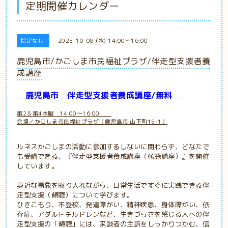
定期開催カレンダー
指定なし
2025-10-08 (水) 14:00～16:00
鹿児島市/かごしま市民福祉プラザ/伴走型支援者養
成講座
鹿児島市
伴走型支援者養成講座/無料
第2＆第4水曜 14:00～16:00
会場／かごしま市民福祉プラザ（鹿児島市 山下町15-1）
ルネスかごしまの活動に参加するしないに関わらず、どなたで
も受講できる、『伴走型支援者養成講座（傾聴講座）』を開催
しています。
身近な事象を取り入れながら、日常生活ですぐに実践できる伴
走型支援（傾聴）について学びます。
ひきこもり、不登校、発達障がい、精神疾患、身体障がい、依
存症、アダルトチルドレンなど、生きづらさを感じる人への伴
走型支援の「傾聴」には、来談者の主訴をしっかりつかむ、信