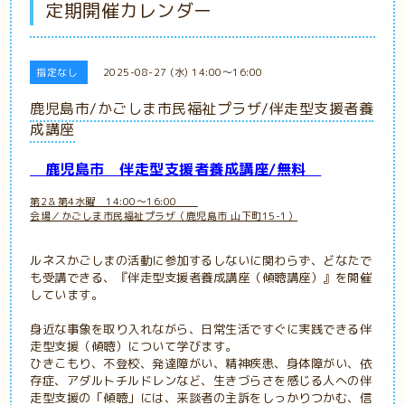
定期開催カレンダー
指定なし
2025-08-27 (水) 14:00～16:00
鹿児島市/かごしま市民福祉プラザ/伴走型支援者養
成講座
鹿児島市
伴走型支援者養成講座/無料
第2＆第4水曜 14:00～16:00
会場／かごしま市民福祉プラザ（鹿児島市 山下町15-1）
ルネスかごしまの活動に参加するしないに関わらず、どなたで
も受講できる、『伴走型支援者養成講座（傾聴講座）』を開催
しています。
身近な事象を取り入れながら、日常生活ですぐに実践できる伴
走型支援（傾聴）について学びます。
ひきこもり、不登校、発達障がい、精神疾患、身体障がい、依
存症、アダルトチルドレンなど、生きづらさを感じる人への伴
走型支援の「傾聴」には、来談者の主訴をしっかりつかむ、信