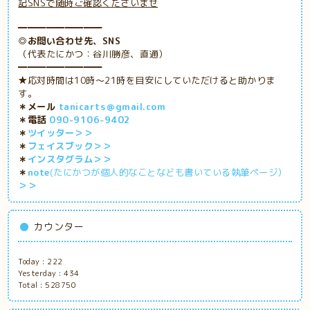
記SNSで随時ご確認くださいませ
━━━━━━━━━
◎お問い合わせ先、SNS
（代表たにかつ：谷川勝彦、直通）
━━━━━━━━━
★応対時間は10時～21時を目安にしていただけると助かりま
す。
＊メール
tanicarts＠gmail.com
＊電話
090-9106-9402
＊
ツイッター＞＞
＊
フェイスブック＞＞
＊
インスタグラム＞＞
＊
note
(たにかつが個人的なことなども書いている執筆ページ）
＞＞
カウンター
Today :
222
Yesterday :
434
Total :
528750