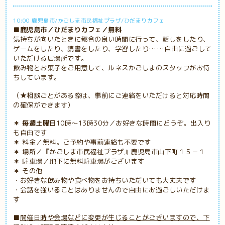
10:00 鹿児島市/かごしま市民福祉プラザ/ひだまりカフェ
■鹿児島市／ひだまりカフェ／無料
気持ちが向いたときに都合の良い時間に行って、話しをしたり、
ゲームをしたり、読書をしたり、学習したり……自由に過ごして
いただける居場所です。
飲み物とお菓子をご用意して、ルネスかごしまのスタッフがお待
ちしています。
（★相談ごとがある際は、事前にご連絡をいただけると対応時間
の確保ができます）
＊ 毎週土曜日
10時～13時30分／お好きな時間にどうぞ。出入り
も自由です
＊
料金／無料。ご予約や事前連絡も不要です
＊
場所／『かごしま市民福祉プラザ』鹿児島市山下町１５－１
＊
駐車場／地下に無料駐車場がございます
＊
その他
・お好きな飲み物や食べ物をお持ちいただいても大丈夫です
・会話を強いることはありませんので自由にお過ごしいただけま
す
■
開催日時や会場などに変更が生じることがございますので、下