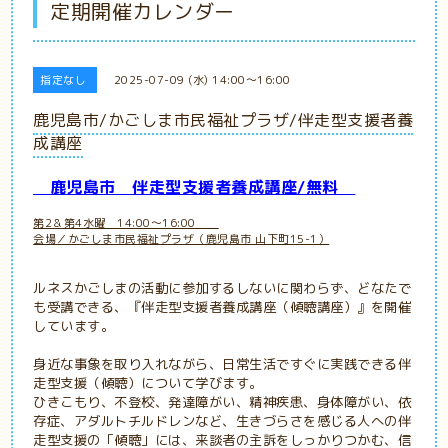
定期開催カレンダー
指定なし
2025-07-09 (水) 14:00～16:00
鹿児島市/かごしま市民福祉プラザ/伴走型支援者養
成講座
鹿児島市
伴走型支援者養成講座/無料
第2＆第4水曜 14:00～16:00
会場／かごしま市民福祉プラザ（鹿児島市 山下町15-1）
ルネスかごしまの活動に参加するしないに関わらず、どなたで
も受講できる、『伴走型支援者養成講座（傾聴講座）』を開催
しています。
身近な事象を取り入れながら、日常生活ですぐに実践できる伴
走型支援（傾聴）について学びます。
ひきこもり、不登校、発達障がい、精神疾患、身体障がい、依
存症、アダルトチルドレンなど、生きづらさを感じる人への伴
走型支援の「傾聴」には、来談者の主訴をしっかりつかむ、信