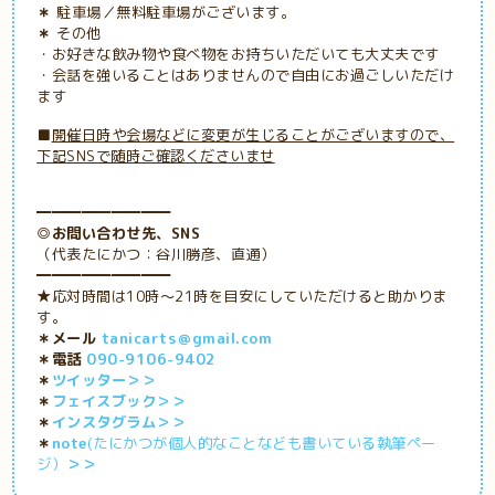
＊
駐車場／無料駐車場がございます。
＊
その他
・お好きな飲み物や食べ物をお持ちいただいても大丈夫です
・会話を強いることはありませんので自由にお過ごしいただけ
ます
■
開催日時や会場などに変更が生じることがございますので、
下記SNSで随時ご確認くださいませ
━━━━━━━━━
◎お問い合わせ先、SNS
（代表たにかつ：谷川勝彦、直通）
━━━━━━━━━
★応対時間は10時～21時を目安にしていただけると助かりま
す。
＊メール
tanicarts＠gmail.com
＊電話
090-9106-9402
＊
ツイッター＞＞
＊
フェイスブック＞＞
＊
インスタグラム＞＞
＊
note
(たにかつが個人的なことなども書いている執筆ペー
ジ）
＞＞