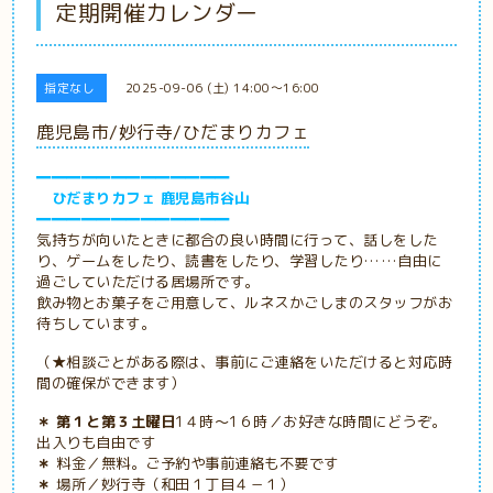
定期開催カレンダー
指定なし
2025-09-06 (土) 14:00～16:00
鹿児島市/妙行寺/ひだまりカフェ
━━━━━━━━━━━━━
ひだまりカフェ 鹿児島市谷山
━━━━━━━━━━━━━
気持ちが向いたときに都合の良い時間に行って、話しをした
り、ゲームをしたり、読書をしたり、学習したり……自由に
過ごしていただける居場所です。
飲み物とお菓子をご用意して、ルネスかごしまのスタッフがお
待ちしています。
（★相談ごとがある際は、事前にご連絡をいただけると対応時
間の確保ができます）
＊ 第１と第３土曜日
1４時～1６時／お好きな時間にどうぞ。
出入りも自由です
＊
料金／無料。ご予約や事前連絡も不要です
＊
場所／妙行寺（和田１丁目４－１）