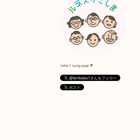
Select Language
▼