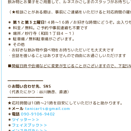
飲み物とお菓子をご用意して、ルネスかごしまのスタッフがお待ちし
（★相談ごとがある際は、事前にご連絡をいただけると対応時間の確
＊ 第１と第３土曜日
1４時～1６時／お好きな時間にどうぞ。出入り
＊
料金／無料。ご予約や事前連絡も不要です
＊
場所／妙行寺（和田１丁目４－１）
＊
駐車場／無料駐車場がございます。
＊
その他
・お好きな飲み物や食べ物をお持ちいただいても大丈夫です
・会話を強いることはありませんので自由にお過ごしいただけます
■
開催日時や会場などに変更が生じることがございますので、下記S
━━━━━━━━━
◎お問い合わせ先、SNS
（代表たにかつ：谷川勝彦、直通）
━━━━━━━━━
★応対時間は10時～21時を目安にしていただけると助かります。
＊メール
tanicarts＠gmail.com
＊電話
090-9106-9402
＊
ツイッター＞＞
＊
フェイスブック＞＞
＊
インスタグラム＞＞