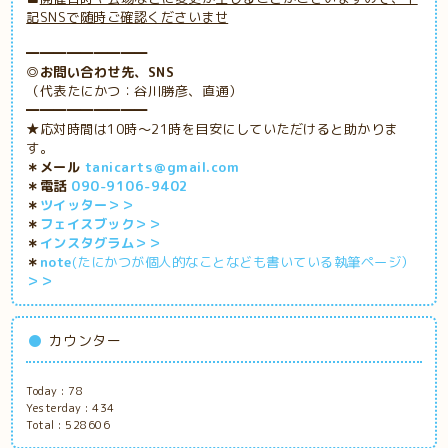
記SNSで随時ご確認くださいませ
━━━━━━━━━
◎お問い合わせ先、SNS
（代表たにかつ：谷川勝彦、直通）
━━━━━━━━━
★応対時間は10時～21時を目安にしていただけると助かりま
す。
＊メール
tanicarts＠gmail.com
＊電話
090-9106-9402
＊
ツイッター＞＞
＊
フェイスブック＞＞
＊
インスタグラム＞＞
＊
note
(たにかつが個人的なことなども書いている執筆ページ）
＞＞
カウンター
Today :
78
Yesterday :
434
Total :
528606