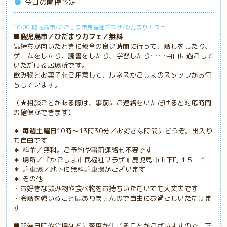
今日の開催予定
10:00 鹿児島市/かごしま市民福祉プラザ/ひだまりカフェ
■鹿児島市／ひだまりカフェ／無料
気持ちが向いたときに都合の良い時間に行って、話しをしたり、
ゲームをしたり、読書をしたり、学習したり……自由に過ごして
いただける居場所です。
飲み物とお菓子をご用意して、ルネスかごしまのスタッフがお待
ちしています。
（★相談ごとがある際は、事前にご連絡をいただけると対応時間
の確保ができます）
＊ 毎週土曜日
10時～13時30分／お好きな時間にどうぞ。出入り
も自由です
＊
料金／無料。ご予約や事前連絡も不要です
＊
場所／『かごしま市民福祉プラザ』鹿児島市山下町１５－１
＊
駐車場／地下に無料駐車場がございます
＊
その他
・お好きな飲み物や食べ物をお持ちいただいても大丈夫です
・会話を強いることはありませんので自由にお過ごしいただけま
す
■
開催日時や会場などに変更が生じることがございますので、下