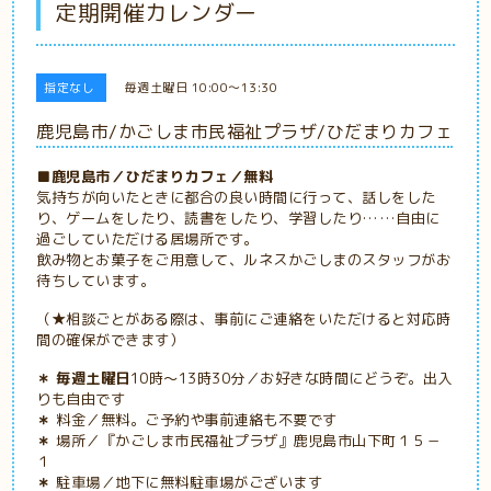
定期開催カレンダー
指定なし
毎週土曜日 10:00～13:30
鹿児島市/かごしま市民福祉プラザ/ひだまりカフェ
■鹿児島市／ひだまりカフェ／無料
気持ちが向いたときに都合の良い時間に行って、話しをした
り、ゲームをしたり、読書をしたり、学習したり……自由に
過ごしていただける居場所です。
飲み物とお菓子をご用意して、ルネスかごしまのスタッフがお
待ちしています。
（★相談ごとがある際は、事前にご連絡をいただけると対応時
間の確保ができます）
＊ 毎週土曜日
10時～13時30分／お好きな時間にどうぞ。出入
りも自由です
＊
料金／無料。ご予約や事前連絡も不要です
＊
場所／『かごしま市民福祉プラザ』鹿児島市山下町１５－
１
＊
駐車場／地下に無料駐車場がございます