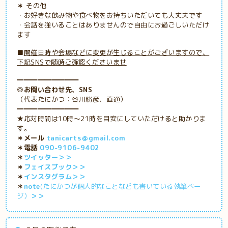
＊
その他
・お好きな飲み物や食べ物をお持ちいただいても大丈夫です
・会話を強いることはありませんので自由にお過ごしいただけ
ます
■
開催日時や会場などに変更が生じることがございますので、
下記SNSで随時ご確認くださいませ
━━━━━━━━━
◎お問い合わせ先、SNS
（代表たにかつ：谷川勝彦、直通）
━━━━━━━━━
★応対時間は10時～21時を目安にしていただけると助かりま
す。
＊メール
tanicarts＠gmail.com
＊電話
090-9106-9402
＊
ツイッター＞＞
＊
フェイスブック＞＞
＊
インスタグラム＞＞
＊
note
(たにかつが個人的なことなども書いている執筆ペー
ジ）
＞＞