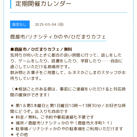
定期開催カレンダー
指定なし
2025-05-04 (日)
鹿屋市/リナシティかのや/ひだまりカフェ
■鹿屋市／ひだまりカフェ／無料
気持ちが向いたときに都合の良い時間に行って、話しをした
り、ゲームをしたり、読書をしたり、学習したり……自由に
過ごしていただける居場所です。
飲み物とお菓子をご用意して、ルネスかごしまのスタッフがお
待ちしています。
（★相談ごとがある際は、事前にご連絡をいただけると対応時
間の確保ができます）
＊
第1＆第3木曜日と第1日曜日
10時～13時30分／お好きな時
間にどうぞ。出入りも自由です
＊
料金／無料。ご予約や事前連絡も不要です
＊
場所／鹿屋市リナシティかのや（鹿屋市大手町1‐１）
＊
駐車場／リナシティかのやの駐車場をご利用いただけます
＊
その他