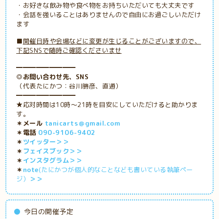
・お好きな飲み物や食べ物をお持ちいただいても大丈夫です
・会話を強いることはありませんので自由にお過ごしいただけ
ます
■
開催日時や会場などに変更が生じることがございますので、
下記SNSで随時ご確認くださいませ
━━━━━━━━━
◎お問い合わせ先、SNS
（代表たにかつ：谷川勝彦、直通）
━━━━━━━━━
★応対時間は10時～21時を目安にしていただけると助かりま
す。
＊メール
tanicarts＠gmail.com
＊電話
090-9106-9402
＊
ツイッター＞＞
＊
フェイスブック＞＞
＊
インスタグラム＞＞
＊
note
(たにかつが個人的なことなども書いている執筆ペー
ジ）
＞＞
今日の開催予定