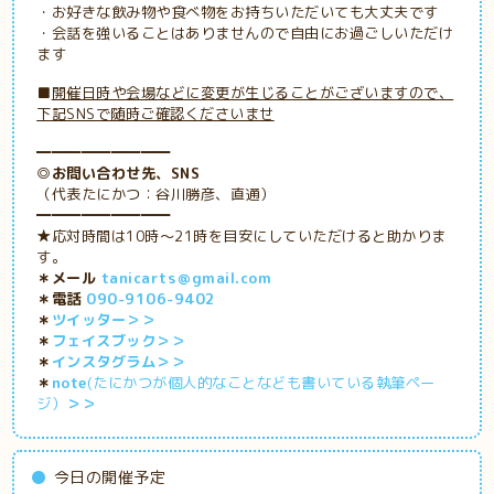
・お好きな飲み物や食べ物をお持ちいただいても大丈夫です
・会話を強いることはありませんので自由にお過ごしいただけ
ます
■
開催日時や会場などに変更が生じることがございますので、
下記SNSで随時ご確認くださいませ
━━━━━━━━━
◎お問い合わせ先、SNS
（代表たにかつ：谷川勝彦、直通）
━━━━━━━━━
★応対時間は10時～21時を目安にしていただけると助かりま
す。
＊メール
tanicarts＠gmail.com
＊電話
090-9106-9402
＊
ツイッター＞＞
＊
フェイスブック＞＞
＊
インスタグラム＞＞
＊
note
(たにかつが個人的なことなども書いている執筆ペー
ジ）
＞＞
今日の開催予定