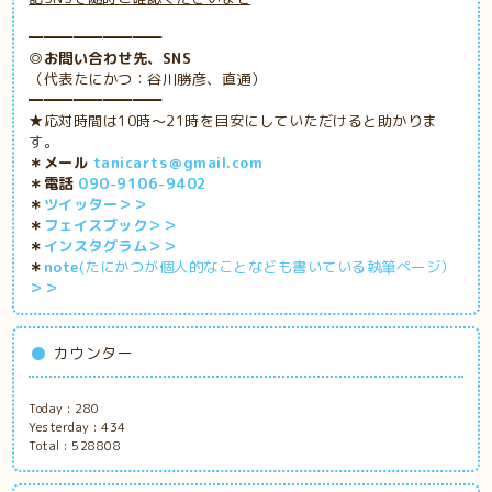
━━━━━━━━━
◎お問い合わせ先、SNS
（代表たにかつ：谷川勝彦、直通）
━━━━━━━━━
★応対時間は10時～21時を目安にしていただけると助かりま
す。
＊メール
tanicarts＠gmail.com
＊電話
090-9106-9402
＊
ツイッター＞＞
＊
フェイスブック＞＞
＊
インスタグラム＞＞
＊
note
(たにかつが個人的なことなども書いている執筆ページ）
＞＞
カウンター
Today :
280
Yesterday :
434
Total :
528808