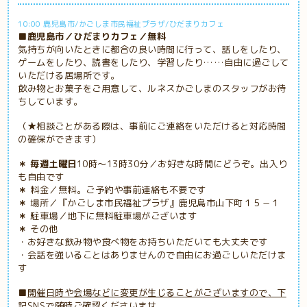
10:00 鹿児島市/かごしま市民福祉プラザ/ひだまりカフェ
■鹿児島市／ひだまりカフェ／無料
気持ちが向いたときに都合の良い時間に行って、話しをしたり、
ゲームをしたり、読書をしたり、学習したり……自由に過ごして
いただける居場所です。
飲み物とお菓子をご用意して、ルネスかごしまのスタッフがお待
ちしています。
（★相談ごとがある際は、事前にご連絡をいただけると対応時間
の確保ができます）
＊ 毎週土曜日
10時～13時30分／お好きな時間にどうぞ。出入り
も自由です
＊
料金／無料。ご予約や事前連絡も不要です
＊
場所／『かごしま市民福祉プラザ』鹿児島市山下町１５－１
＊
駐車場／地下に無料駐車場がございます
＊
その他
・お好きな飲み物や食べ物をお持ちいただいても大丈夫です
・会話を強いることはありませんので自由にお過ごしいただけま
す
■
開催日時や会場などに変更が生じることがございますので、下
記SNSで随時ご確認くださいませ