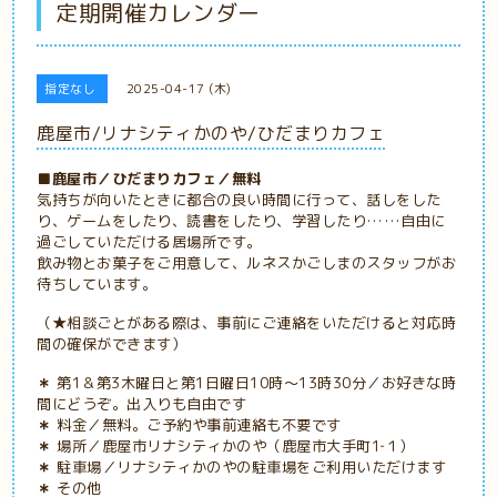
定期開催カレンダー
指定なし
2025-04-17 (木)
鹿屋市/リナシティかのや/ひだまりカフェ
■鹿屋市／ひだまりカフェ／無料
気持ちが向いたときに都合の良い時間に行って、話しをした
り、ゲームをしたり、読書をしたり、学習したり……自由に
過ごしていただける居場所です。
飲み物とお菓子をご用意して、ルネスかごしまのスタッフがお
待ちしています。
（★相談ごとがある際は、事前にご連絡をいただけると対応時
間の確保ができます）
＊
第1＆第3木曜日と第1日曜日
10時～13時30分／お好きな時
間にどうぞ。出入りも自由です
＊
料金／無料。ご予約や事前連絡も不要です
＊
場所／鹿屋市リナシティかのや（鹿屋市大手町1‐１）
＊
駐車場／リナシティかのやの駐車場をご利用いただけます
＊
その他